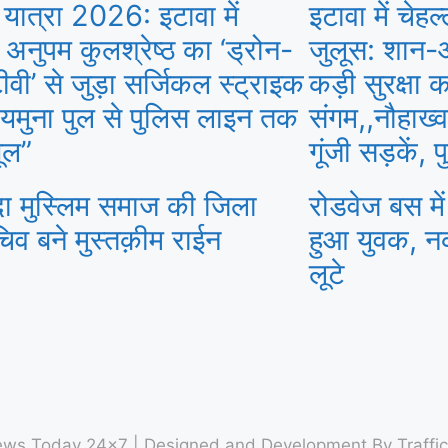
 यात्रा 2026: इटावा में
इटावा में चेह
नुपम कुलश्रेष्ठ का ‘ड्रोन-
जुलूस: शान
वी’ से जुड़ा सर्जिकल स्ट्राइक
कड़ी सुरक्षा क
! यमुना पुल से पुलिस लाइन तक
संगम,,नौहाख्
ूल”
गूंजी सड़कें, 
ा मुस्लिम समाज की जिला
रोडवेज बस मे
िव बने मुस्तक़ीम राईन
हुआ युवक, न
लूटे
News Today 24×7 | Designed and Development By
Traffic