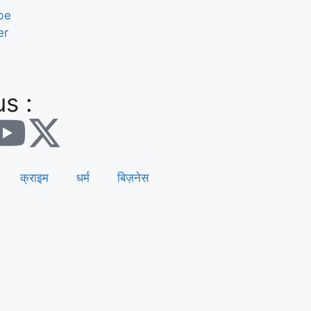
be
er
s :
क्राइम
धर्म
बिज़नेस