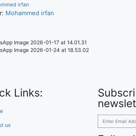
r:
Mohammed irfan
ck Links:
Subscri
newslet
e
t us