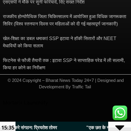
एसएसपी ने मौके पर सुनीं फरियादें, दिए सख्त निर्देश
राजकीय होम्योपैथिक जिला चिकित्सालय में आयोजित हुआ विधिक जागरूकता
शिविर (विश्व स्तनपान दिवस पर महिलाओं को दी गई महत्वपूर्ण जानकारी)
खेल-शिक्षा का डबल धमाका! SSP इटावा ने हॉकी सितारों और NEET
मेधावियों को किया सलाम
फिटनेस से फौजी तैयारी तक : इटावा SSP ने साप्ताहिक परेड में ली सलामी,
किया हर कोने का निरीक्षण
© 2024 Copyright – Bharat News Today 24×7 | Designed and
Development By
Traffic Tail
​
Mortarix
Launchlify
Marketing hack4u
7kNetwork
Ask Daman
15:35
 प्रियतेश तोमर
"एक छत के नीचे सुरक्षा और मुनाफा : इटावा की 'इ