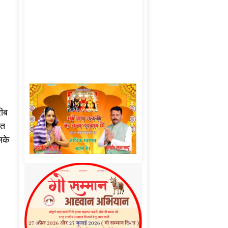
रीब
गत
सके