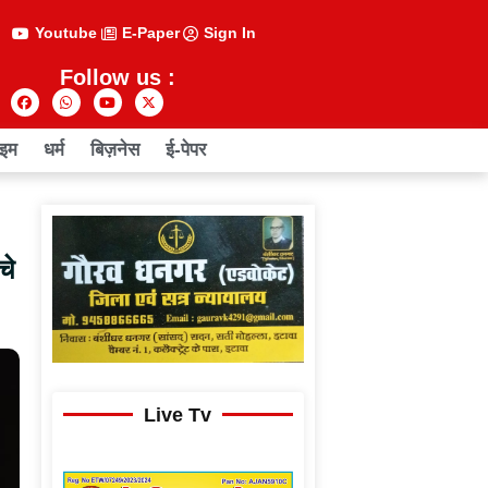
Youtube
E-Paper
Sign In
Follow us :
ाइम
धर्म
बिज़नेस
ई-पेपर
चे
Live Tv