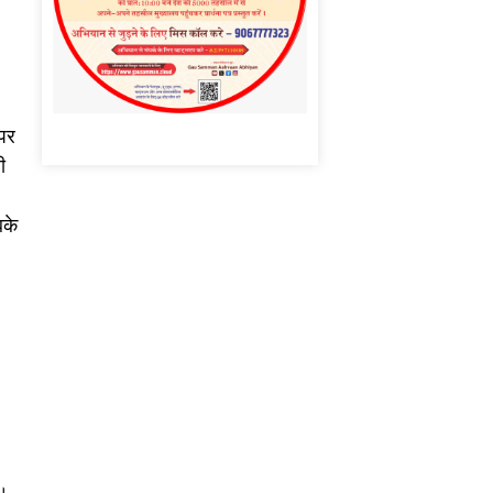
 पर
ी
बके
ै।