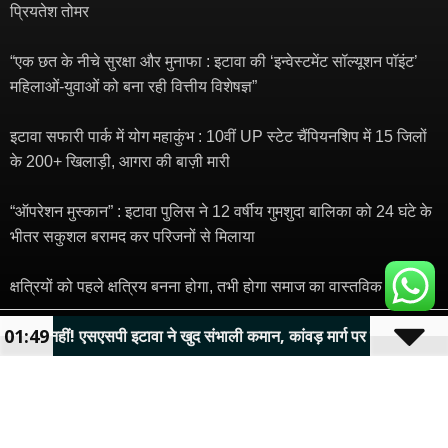
प्रियतेश तोमर
“एक छत के नीचे सुरक्षा और मुनाफा : इटावा की ‘इन्वेस्टमेंट सॉल्यूशन पॉइंट’
महिलाओं-युवाओं को बना रही वित्तीय विशेषज्ञ”
इटावा सफारी पार्क में योग महाकुंभ : 10वीं UP स्टेट चैंपियनशिप में 15 जिलों
के 200+ खिलाड़ी, आगरा की बाज़ी मारी
“ऑपरेशन मुस्कान” : इटावा पुलिस ने 12 वर्षीय गुमशुदा बालिका को 24 घंटे के
भीतर सकुशल बरामद कर परिजनों से मिलाया
क्षत्रियों को पहले क्षत्रिय बनना होगा, तभी होगा समाज का वास्तविक विकास’
© 2024 Copyright – Bharat News Today 24×7 | Designed and
01:49
सपी इटावा ने खुद संभाली कमान, कांवड़ मार्ग पर किया निरीक्षण"
Development By
Traffic Tail
​
Mortarix
Launchlify
Marketing hack4u
7kNetwork
Ask Daman