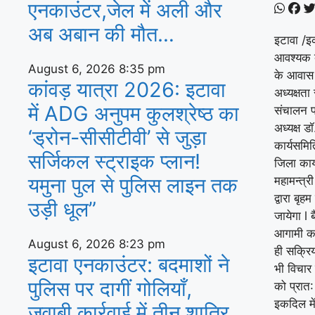
एनकाउंटर,जेल में अली और
अब अबान की मौत…
इटावा /इ
आवश्यक बै
August 6, 2026
8:35 pm
के आवास 
कांवड़ यात्रा 2026: इटावा
अध्यक्षता
में ADG अनुपम कुलश्रेष्ठ का
संचालन प्
अध्यक्ष ड
‘ड्रोन-सीसीटीवी’ से जुड़ा
कार्यसमित
सर्जिकल स्ट्राइक प्लान!
जिला कार्
यमुना पुल से पुलिस लाइन तक
महामन्त्र
द्वारा बृ
उड़ी धूल”
जायेगा l 
आगामी का
August 6, 2026
8:23 pm
ही सक्रिय
इटावा एनकाउंटर: बदमाशों ने
भी विचार
पुलिस पर दागीं गोलियाँ,
को प्रात
इकदिल में
जवाबी कार्रवाई में तीन शातिर