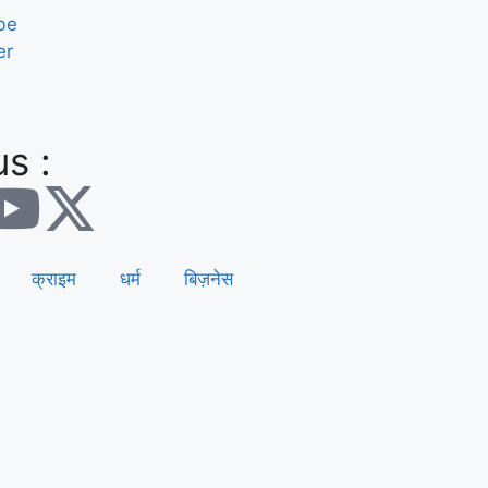
be
er
s :
क्राइम
धर्म
बिज़नेस