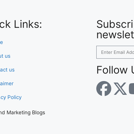
ck Links:
Subscri
newslet
e
t us
Follow 
act us
laimer
acy Policy
nd Marketing Blogs