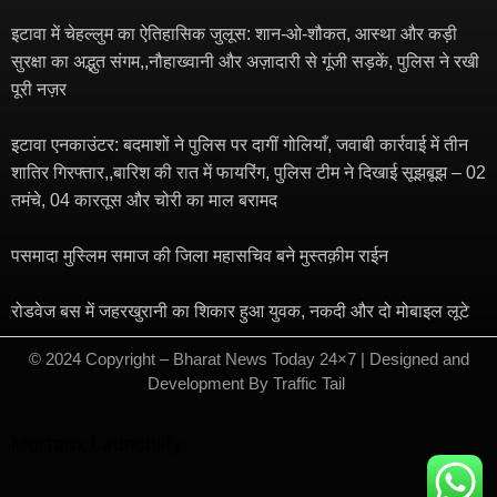
इटावा में चेहल्लुम का ऐतिहासिक जुलूस: शान-ओ-शौकत, आस्था और कड़ी
सुरक्षा का अद्भुत संगम,,नौहाख्वानी और अज़ादारी से गूंजी सड़कें, पुलिस ने रखी
पूरी नज़र
इटावा एनकाउंटर: बदमाशों ने पुलिस पर दागीं गोलियाँ, जवाबी कार्रवाई में तीन
शातिर गिरफ्तार,,बारिश की रात में फायरिंग, पुलिस टीम ने दिखाई सूझबूझ – 02
तमंचे, 04 कारतूस और चोरी का माल बरामद
पसमादा मुस्लिम समाज की जिला महासचिव बने मुस्तक़ीम राईन
रोडवेज बस में जहरखुरानी का शिकार हुआ युवक, नकदी और दो मोबाइल लूटे
© 2024 Copyright – Bharat News Today 24×7 | Designed and
Development By
Traffic Tail
​
Mortarix
Launchlify
Marketing hack4u
7kNetwork
Ask Daman