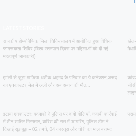
T
LATEST STORIES
राजकीय होम्योपैथिक जिला चिकित्सालय में आयोजित हुआ विधिक
खेल-
जागरूकता शिविर (विश्व स्तनपान दिवस पर महिलाओं को दी गई
मेधा
महत्वपूर्ण जानकारी)
झांसी से जुड़ा माफिया अतीक अहमद के परिवार का ये कनेक्शन,असद
कांव
का एनकाउंटर,जेल में अली और अब अबान की मौत…
सीसी
लाइन
इटावा एनकाउंटर: बदमाशों ने पुलिस पर दागीं गोलियाँ, जवाबी कार्रवाई
पसमा
में तीन शातिर गिरफ्तार,,बारिश की रात में फायरिंग, पुलिस टीम ने
दिखाई सूझबूझ – 02 तमंचे, 04 कारतूस और चोरी का माल बरामद