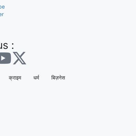
be
er
s :
क्राइम
धर्म
बिज़नेस