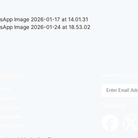
uick Links:
Subscribe To Ou
Home
About us
Follow Us:
Contact us
Disclaimer
Privacy Policy