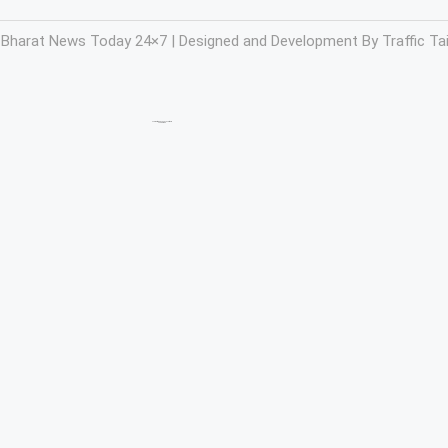
 Bharat News Today 24×7 | Designed and Development By
Traffic Tai
Marketing hack4u
7kNetwork
Ask Daman