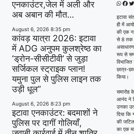
एनकाउंटर,जेल में अली और
अब अबान की मौत…
इटावा संत
ही में आय
August 6, 2026
8:35 pm
की एक नई 
कांवड़ यात्रा 2026: इटावा
से 8 तक 
में ADG अनुपम कुलश्रेष्ठ का
असाधारण 
रूप से सम
‘ड्रोन-सीसीटीवी’ से जुड़ा
विभाजित 
सर्जिकल स्ट्राइक प्लान!
छात्र-छात
यमुना पुल से पुलिस लाइन तक
किया।
उड़ी धूल”
​समारोह क
आनंद ने व
August 6, 2026
8:23 pm
उनका उत्
इटावा एनकाउंटर: बदमाशों ने
दिया कि 
पुलिस पर दागीं गोलियाँ,
की जटिल 
का एक मा
जवाबी कार्रवाई में तीन शातिर