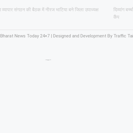
ोग व्यापार संगठन की बैठक में नीरज भाटिया बने जिला उपाध्यक्ष
दिव्यांग बच
कैंप
 Bharat News Today 24×7 | Designed and Development By
Traffic Tai
Marketing hack4u
7kNetwork
Ask Daman