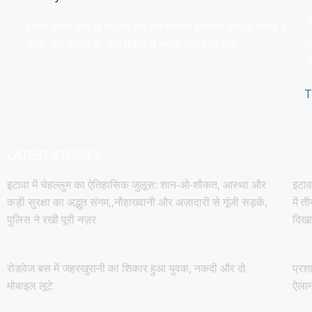
हमारा उद्देश्य आपको सटीक और विश्वसनीय समाचार प्रदान करना है,
ताकि आप दुनिया के गतिविधियों से सबसे आगाह रह सकें।
T
LATEST STORIES
इटावा में चेहल्लुम का ऐतिहासिक जुलूस: शान-ओ-शौकत, आस्था और
इटाव
कड़ी सुरक्षा का अद्भुत संगम,,नौहाख्वानी और अज़ादारी से गूंजी सड़कें,
में त
पुलिस ने रखी पूरी नज़र
दिखा
रोडवेज बस में जहरखुरानी का शिकार हुआ युवक, नकदी और दो
प्रश
मोबाइल लूटे
ऐला