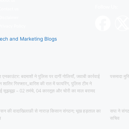
About us
Follow Us:
Contact us
Disclaimer
Privacy Policy
ech and Marketing Blogs
ा एनकाउंटर: बदमाशों ने पुलिस पर दागीं गोलियाँ, जवाबी कार्रवाई
पसमादा मुस
ीन शातिर गिरफ्तार,,बारिश की रात में फायरिंग, पुलिस टीम ने
ई सूझबूझ – 02 तमंचे, 04 कारतूस और चोरी का माल बरामद
ासन की वादाखिलाफ़ी से नाराज़ किसान संगठन; भूख हड़ताल का
सपा ने संगठ
न
सचिव