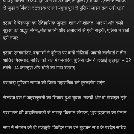
कांवड़ यात्रा 2026: इटावा में ADG अनुपम कुलश्रेष्ठ का ‘ड्रोन-सीसीटीवी’
से जुड़ा सर्जिकल स्ट्राइक प्लान! यमुना पुल से पुलिस लाइन तक उड़ी धूल”
इटावा में चेहल्लुम का ऐतिहासिक जुलूस: शान-ओ-शौकत, आस्था और कड़ी
सुरक्षा का अद्भुत संगम,,नौहाख्वानी और अज़ादारी से गूंजी सड़कें, पुलिस ने रखी
पूरी नज़र
इटावा एनकाउंटर: बदमाशों ने पुलिस पर दागीं गोलियाँ, जवाबी कार्रवाई में तीन
शातिर गिरफ्तार,,बारिश की रात में फायरिंग, पुलिस टीम ने दिखाई सूझबूझ – 02
तमंचे, 04 कारतूस और चोरी का माल बरामद
पसमादा मुस्लिम समाज की जिला महासचिव बने मुस्तक़ीम राईन
रोडवेज बस में जहरखुरानी का शिकार हुआ युवक, नकदी और दो मोबाइल लूटे
प्रशासन की वादाखिलाफ़ी से नाराज़ किसान संगठन; भूख हड़ताल का ऐलान
सपा ने संगठन को दी मजबूती: जितेंद्र पाल बने युवजन सभा के प्रदेश सचिव