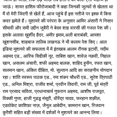
जाऊं। शायर हाशिम फीरोजाबादी ने कहा जिनकी जुल्फों से खेलता था
मैं वो मेरी जिंदगी से खेलें हैं, आज पहुंचे हैं इस नतीजे पर इश्क में किस
कदर झमेले हैं। मुशायरे की परंपरा के अनुसार आमिर अंसारी ने निसार
सीमावी और समी उद्दीन जुबैरी ने बेदम शाह वारसी की गजल पेश की।
इसके अलावा ख़ुर्शीद हैदर, अमीर इमाम,अली बाराबंकी, आयशा
खुशनसीब, शाहबाज तालिब लखनऊ ने भी कलाम पेश किए। आल
इंडिया मुशायरे की सफलता में में इंतखाब आलम रौनक इटावी, नदीम
अहमद एड., आरिफ सिद्दीकी नूर, ताबिश खान, शावेज़ नक़वी, निहाल
खान, असलम अंसारी, शफी अहमद बालक, शाहिद हुसैन, रफत खान,
सलमान खान, अंकित दीक्षित, मो. सुल्तान आदि का सराहनीय योगदान
रहा। शांति स्वरूप पाठक एड., रमा शंकर चौधरी एड., सुरेश त्रिपाठी
एड., अनिल मिश्रा, राजीव शर्मा, प्रवीन तिवारी, राम जी, पूर्व मंत्री
राम प्रसाद सविता, प्रधानाचार्य गुफरान अहमद, आशीष राजपूत,
विक्की गुप्ता, हाजी गुडडू मंसूरी, धीरेंद्र यादव, फरहान शक़ील,
एडवोकेट काशिफ़ा नाज़, जैनुल आबेदीन, कामरान खान, रिजवान
कुरैशी सहित बड़ी संख्या में दर्शकों ने मुशायरे का आनन्द लिया।