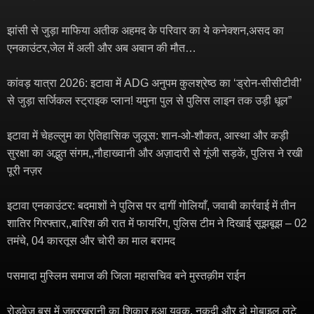
झांसी से जुड़ा माफिया अतीक अहमद के परिवार का ये कनेक्शन,असद का
एनकाउंटर,जेल में अली और अब अबान की मौत…
कांवड़ यात्रा 2026: इटावा में ADG अनुपम कुलश्रेष्ठ का ‘ड्रोन-सीसीटीवी’
से जुड़ा सर्जिकल स्ट्राइक प्लान! यमुना पुल से पुलिस लाइन तक उड़ी धूल”
इटावा में चेहल्लुम का ऐतिहासिक जुलूस: शान-ओ-शौकत, आस्था और कड़ी
सुरक्षा का अद्भुत संगम,,नौहाख्वानी और अज़ादारी से गूंजी सड़कें, पुलिस ने रखी
पूरी नज़र
इटावा एनकाउंटर: बदमाशों ने पुलिस पर दागीं गोलियाँ, जवाबी कार्रवाई में तीन
शातिर गिरफ्तार,,बारिश की रात में फायरिंग, पुलिस टीम ने दिखाई सूझबूझ – 02
तमंचे, 04 कारतूस और चोरी का माल बरामद
पसमादा मुस्लिम समाज की जिला महासचिव बने मुस्तक़ीम राईन
रोडवेज बस में जहरखुरानी का शिकार हुआ युवक, नकदी और दो मोबाइल लूटे