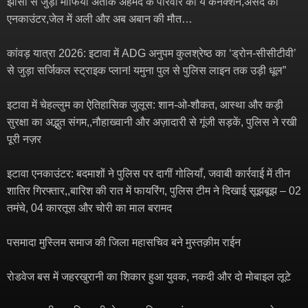
झांसी से जुड़ा माफिया अतीक अहमद के परिवार का ये कनेक्शन,असद का
एनकाउंटर,जेल में अली और अब अबान की मौत…
कांवड़ यात्रा 2026: इटावा में ADG अनुपम कुलश्रेष्ठ का ‘ड्रोन-सीसीटीवी’
से जुड़ा सर्जिकल स्ट्राइक प्लान! यमुना पुल से पुलिस लाइन तक उड़ी धूल”
इटावा में चेहल्लुम का ऐतिहासिक जुलूस: शान-ओ-शौकत, आस्था और कड़ी
सुरक्षा का अद्भुत संगम,,नौहाख्वानी और अज़ादारी से गूंजी सड़कें, पुलिस ने रखी
पूरी नज़र
इटावा एनकाउंटर: बदमाशों ने पुलिस पर दागीं गोलियाँ, जवाबी कार्रवाई में तीन
शातिर गिरफ्तार,,बारिश की रात में फायरिंग, पुलिस टीम ने दिखाई सूझबूझ – 02
तमंचे, 04 कारतूस और चोरी का माल बरामद
पसमादा मुस्लिम समाज की जिला महासचिव बने मुस्तक़ीम राईन
रोडवेज बस में जहरखुरानी का शिकार हुआ युवक, नकदी और दो मोबाइल लूटे