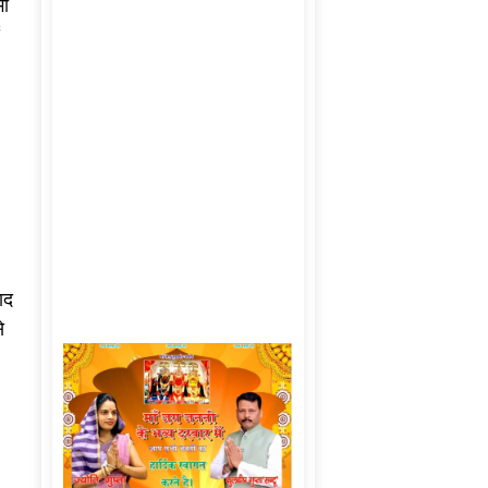
भी
ाद
े