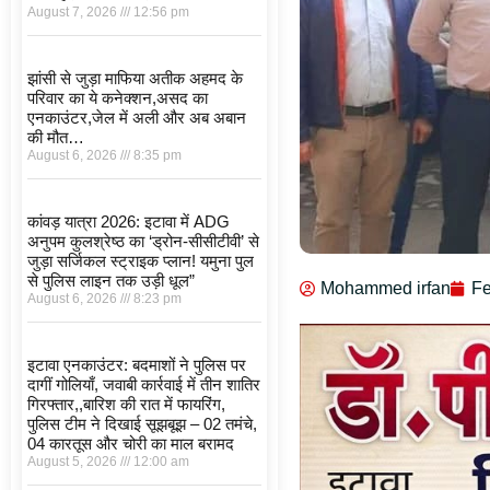
August 7, 2026
12:56 pm
झांसी से जुड़ा माफिया अतीक अहमद के
परिवार का ये कनेक्शन,असद का
एनकाउंटर,जेल में अली और अब अबान
की मौत…
August 6, 2026
8:35 pm
कांवड़ यात्रा 2026: इटावा में ADG
अनुपम कुलश्रेष्ठ का ‘ड्रोन-सीसीटीवी’ से
जुड़ा सर्जिकल स्ट्राइक प्लान! यमुना पुल
से पुलिस लाइन तक उड़ी धूल”
Mohammed irfan
Fe
August 6, 2026
8:23 pm
इटावा एनकाउंटर: बदमाशों ने पुलिस पर
दागीं गोलियाँ, जवाबी कार्रवाई में तीन शातिर
गिरफ्तार,,बारिश की रात में फायरिंग,
पुलिस टीम ने दिखाई सूझबूझ – 02 तमंचे,
04 कारतूस और चोरी का माल बरामद
August 5, 2026
12:00 am