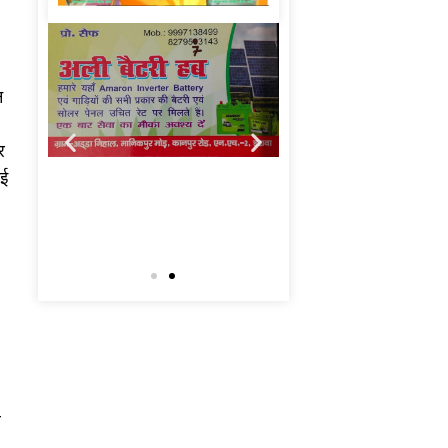
न
र
ाई
र