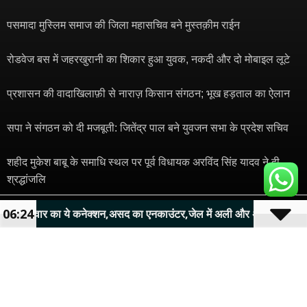
पसमादा मुस्लिम समाज की जिला महासचिव बने मुस्तक़ीम राईन
रोडवेज बस में जहरखुरानी का शिकार हुआ युवक, नकदी और दो मोबाइल लूटे
प्रशासन की वादाखिलाफ़ी से नाराज़ किसान संगठन; भूख हड़ताल का ऐलान
सपा ने संगठन को दी मजबूती: जितेंद्र पाल बने युवजन सभा के प्रदेश सचिव
शहीद मुकेश बाबू के समाधि स्थल पर पूर्व विधायक अरविंद सिंह यादव ने दी
श्रद्धांजलि
© 2024 Copyright – Bharat News Today 24×7 | Designed and
06:24
नेक्शन,असद का एनकाउंटर,जेल में अली और अब अबान की मौत...
Development By
Traffic Tail
​
Mortarix
Launchlify
Marketing hack4u
7kNetwork
Ask Daman